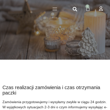
0
ŚWIECE CAŁOROCZNE
ŚWIECE ŚWIĄTECZNE
ZESTAWY PREZENTOWE
ZESTAWY PREZENTOWE NA ŚWIĘTA
ZESTAWY I AKCESORIA DO ROBIENIA ŚWIEC
ŚWIECE ZAPACHOWE W SZKLE
SŁOICZKI NA PRZYPRAWY
Czas realizacji zamówienia i czas otrzymania
paczki
Zamówienia przygotowujemy i wysyłamy zwykle w ciągu 24 godzin.
W wyjątkowych sytuacjach 2-3 dni o czym informujemy wysyłając e-