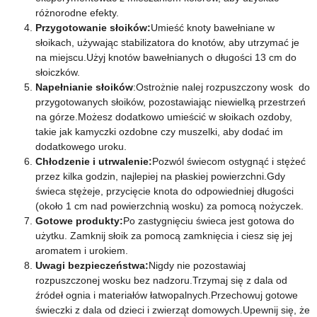
różnorodne efekty.
Przygotowanie słoików:
Umieść knoty bawełniane w
słoikach, używając stabilizatora do knotów, aby utrzymać je
na miejscu.Użyj knotów bawełnianych o długości 13 cm do
słoiczków.
Napełnianie słoików
:Ostrożnie nalej rozpuszczony wosk do
przygotowanych słoików, pozostawiając niewielką przestrzeń
na górze.Możesz dodatkowo umieścić w słoikach ozdoby,
takie jak kamyczki ozdobne czy muszelki, aby dodać im
dodatkowego uroku.
Chłodzenie i utrwalenie:
Pozwól świecom ostygnąć i stężeć
przez kilka godzin, najlepiej na płaskiej powierzchni.Gdy
świeca stężeje, przycięcie knota do odpowiedniej długości
(około 1 cm nad powierzchnią wosku) za pomocą nożyczek.
Gotowe produkty:
Po zastygnięciu świeca jest gotowa do
użytku. Zamknij słoik za pomocą zamknięcia i ciesz się jej
aromatem i urokiem.
Uwagi bezpieczeństwa:
Nigdy nie pozostawiaj
rozpuszczonej wosku bez nadzoru.Trzymaj się z dala od
źródeł ognia i materiałów łatwopalnych.Przechowuj gotowe
świeczki z dala od dzieci i zwierząt domowych.Upewnij się, że