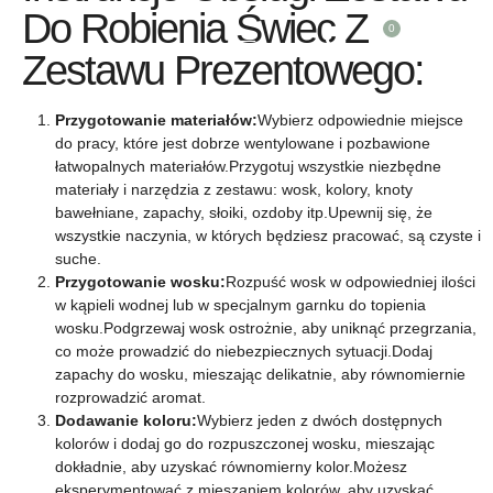
Do Robienia Świec Z
0
ŚWIECE CAŁOROCZNE
ŚWIECE ŚWIĄTECZNE
ZESTAWY PREZENTOWE
ZESTAWY PREZENTOWE NA ŚWIĘTA
ZESTAWY I AKCESORIA DO ROBIENIA ŚWIEC
ŚWIECE ZAPACHOWE W SZKLE
SŁOICZKI NA PRZYPRAWY
Zestawu Prezentowego:
Przygotowanie materiałów:
Wybierz odpowiednie miejsce
do pracy, które jest dobrze wentylowane i pozbawione
łatwopalnych materiałów.Przygotuj wszystkie niezbędne
materiały i narzędzia z zestawu: wosk, kolory, knoty
bawełniane, zapachy, słoiki, ozdoby itp.Upewnij się, że
wszystkie naczynia, w których będziesz pracować, są czyste i
suche.
Przygotowanie wosku:
Rozpuść wosk w odpowiedniej ilości
w kąpieli wodnej lub w specjalnym garnku do topienia
wosku.Podgrzewaj wosk ostrożnie, aby uniknąć przegrzania,
co może prowadzić do niebezpiecznych sytuacji.Dodaj
zapachy do wosku, mieszając delikatnie, aby równomiernie
rozprowadzić aromat.
Dodawanie koloru:
Wybierz jeden z dwóch dostępnych
kolorów i dodaj go do rozpuszczonej wosku, mieszając
dokładnie, aby uzyskać równomierny kolor.Możesz
eksperymentować z mieszaniem kolorów, aby uzyskać