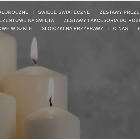
CAŁOROCZNE
ŚWIECE ŚWIĄTECZNE
ZESTAWY PREZ
EZENTOWE NA ŚWIĘTA
ZESTAWY I AKCESORIA DO ROB
OWE W SZKLE
SŁOICZKI NA PRZYPRAWY
O NAS