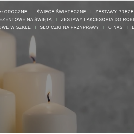
CAŁOROCZNE
ŚWIECE ŚWIĄTECZNE
ZESTAWY PREZ
EZENTOWE NA ŚWIĘTA
ZESTAWY I AKCESORIA DO ROB
OWE W SZKLE
SŁOICZKI NA PRZYPRAWY
O NAS