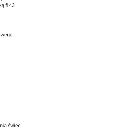
ką fi 43
owego
nia świec