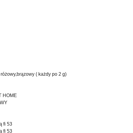
y, różowy,brązowy ( każdy po 2 g)
ET HOME
OWY
ą fi 53
ą fi 53