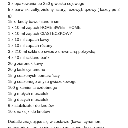
3 x opakowania po 250 g wosku sojowego
5 x barwnik: żółty, zielony, szary, różowy,brązowy ( każdy po 2
g)
15 x knoty bawełniane 5 cm
1 × 10 ml zapach HOME SWEET HOME
1 × 10 ml zapach CIASTECZKOWY
1 x 10 ml zapach kawy
1 x 10 ml zapach różany
3 x 210 ml szkło do świec z drewnianą pokrywką
4 x 40 ml szklane bańki
20 g ziarenek kawy
20 g laski cynamonu
15 g suszonych pomarańczy
15 g suszonego anyżu gwiazdkowego
100 g kamienia ozdobnego
15 g małych muszelek
15 g dużych muszelek
6 x stabilizator do knotów
10 x naklejki do knotów
Dodatki znajdujące się w zestawie (kawa, cynamon,
pomarańcza, anyż) nie są przeznaczone do spożycia.