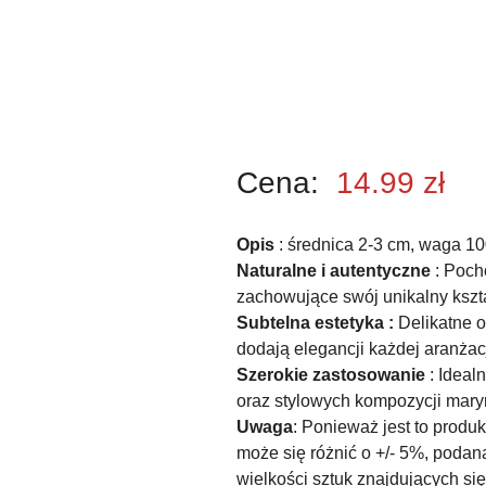
Cena:
14.99
zł
Opis
: średnica 2-3 cm, waga 10
Naturalne i autentyczne
: Poch
zachowujące swój unikalny kształ
Subtelna estetyka :
Delikatne o
dodają elegancji każdej aranżacj
Szerokie zastosowanie
: Ideal
oraz stylowych kompozycji mary
Uwaga
: Ponieważ jest to prod
może się różnić o +/- 5%, podana
wielkości sztuk znajdujących s