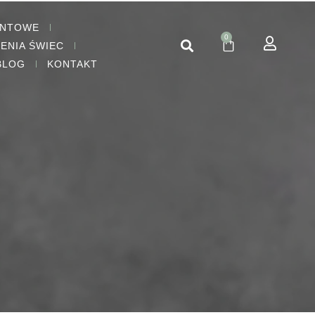
ENTOWE
0
IENIA ŚWIEC
BLOG
KONTAKT