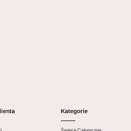
lienta
Kategorie
i
Świece Całoroczne