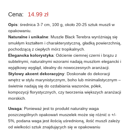
Cena:
14.99
zł
Opis
: średnica 3-7 cm, 100 g, około 20-25 sztuk muszli w
opakowaniu.
Naturalne i unikalne
: Muszle Black Terebra wyróżniają się
smukłym kształtem i charakterystyczną, gładką powierzchnią,
pochodzącą z ciepłych mórz tropikalnych.
Elegancka kolorystyka
: Odcienie ciemnej czerni i brązu z
subtelnymi, naturalnymi wzorami nadają muszlom elegancki i
wyjątkowy wygląd, idealny do nowoczesnych aranżacji.
Stylowy akcent dekoracyjny
: Doskonałe do dekoracji
wnętrz w stylu marynistycznym, boho lub minimalistycznym –
świetnie nadają się do ozdabiania wazonów, półek,
kompozycji florystycznych, czy tworzenia większych aranżacji
morskich.
Uwaga
: Ponieważ jest to produkt naturalny waga
poszczególnych opakowań muszelek może się różnić o +/-
5%, podana waga jest ilością uśrednioną, ilość muszli zależy
od wielkości sztuk znajdujących się w opakowaniu