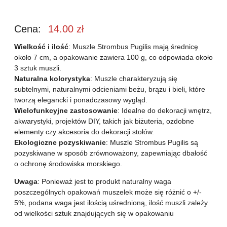
Cena:
14.00
zł
Wielkość i ilość
: Muszle Strombus Pugilis mają średnicę
około 7 cm, a opakowanie zawiera 100 g, co odpowiada około
3 sztuk muszli.
Naturalna kolorystyka
: Muszle charakteryzują się
subtelnymi, naturalnymi odcieniami beżu, brązu i bieli, które
tworzą elegancki i ponadczasowy wygląd.
Wielofunkcyjne zastosowanie
: Idealne do dekoracji wnętrz,
akwarystyki, projektów DIY, takich jak biżuteria, ozdobne
elementy czy akcesoria do dekoracji stołów.
Ekologiczne pozyskiwanie
: Muszle Strombus Pugilis są
pozyskiwane w sposób zrównoważony, zapewniając dbałość
o ochronę środowiska morskiego.
Uwaga
: Ponieważ jest to produkt naturalny waga
poszczególnych opakowań muszelek może się różnić o +/-
5%, podana waga jest ilością uśrednioną, ilość muszli zależy
od wielkości sztuk znajdujących się w opakowaniu