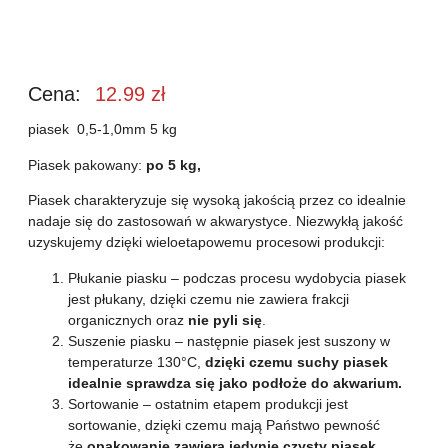
Cena:
12.99
zł
piasek 0,5-1,0mm 5 kg
Piasek pakowany:
po 5 kg,
Piasek charakteryzuje się wysoką jakością przez co idealnie
nadaje się do zastosowań w akwarystyce. Niezwykłą jakość
uzyskujemy dzięki wieloetapowemu procesowi produkcji:
Płukanie piasku – podczas procesu wydobycia piasek
jest płukany, dzięki czemu nie zawiera frakcji
organicznych oraz
nie pyli się
.
Suszenie piasku – następnie piasek jest suszony w
temperaturze 130°C,
dzięki czemu suchy piasek
idealnie sprawdza się jako podłoże do akwarium.
Sortowanie – ostatnim etapem produkcji jest
sortowanie, dzięki czemu mają Państwo pewność
że
opakowanie zawiera jedynie czysty piasek