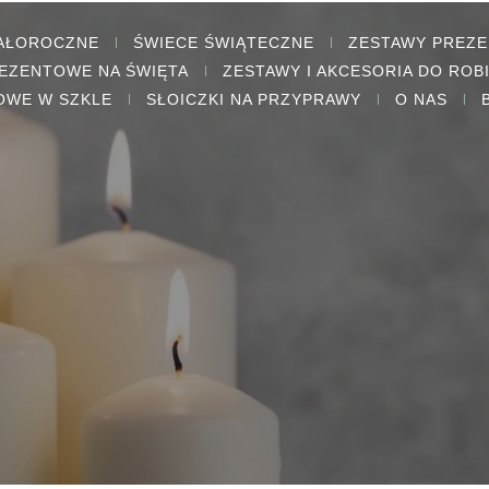
CAŁOROCZNE
ŚWIECE ŚWIĄTECZNE
ZESTAWY PREZ
EZENTOWE NA ŚWIĘTA
ZESTAWY I AKCESORIA DO ROB
OWE W SZKLE
SŁOICZKI NA PRZYPRAWY
O NAS