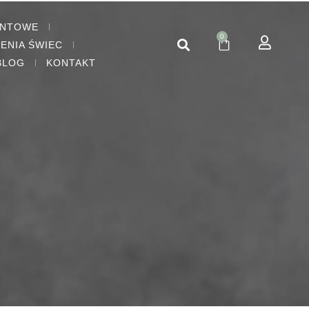
ENTOWE
0
IENIA ŚWIEC
BLOG
KONTAKT