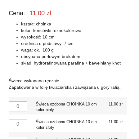
Cena:
11.00
zł
kształt: choinka
kolor: końcówki różnokolorowe
wysokość: 10 cm
średnica u podstawy: 7 cm
waga: ok. 100 g
obsypana perłowym brokatem
skład: hydrorafinowana parafina + bawełniany knot
Świeca wykonana ręcznie.
Zapakowana w folię kwiaciarską i zawiązana u góry rafią.
Świeca ozdobna CHOINKA 10 cm
11.00
zł
kolor biały
Świeca ozdobna CHOINKA 10 cm
11.00
zł
kolor złoty