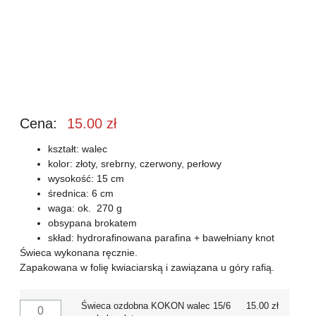
Cena:
15.00
zł
kształt: walec
kolor: złoty, srebrny, czerwony, perłowy
wysokość: 15 cm
średnica: 6 cm
waga: ok. 270 g
obsypana brokatem
skład: hydrorafinowana parafina + bawełniany knot
Świeca wykonana ręcznie.
Zapakowana w folię kwiaciarską i zawiązana u góry rafią.
Świeca ozdobna KOKON walec 15/6
15.00
zł