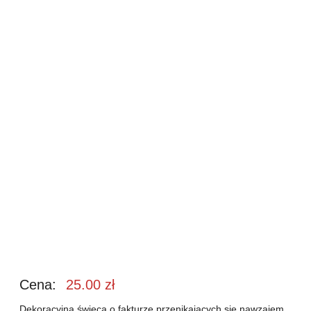
Cena:
25.00
zł
Dekoracyjna świeca o fakturze przenikających się nawzajem