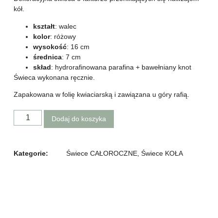
kół.
kształt
: walec
kolor
: różowy
wysokość
: 16 cm
średnica
: 7 cm
skład
: hydrorafinowana parafina + bawełniany knot
Świeca wykonana ręcznie.
Zapakowana w folię kwiaciarską i zawiązana u góry rafią.
Dodaj do koszyka
Kategorie:
Świece CAŁOROCZNE
,
Świece KOŁA