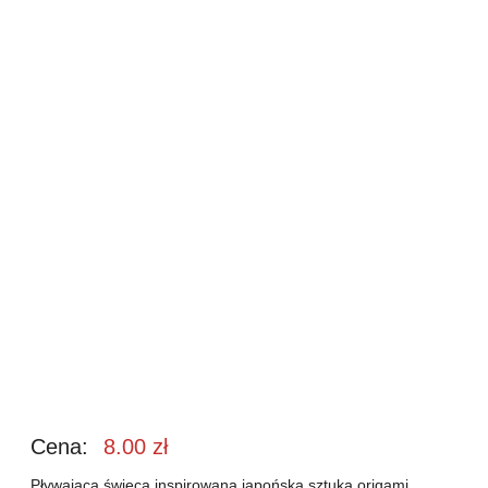
Cena:
8.00
zł
Pływająca świeca inspirowana japońską sztuką origami.