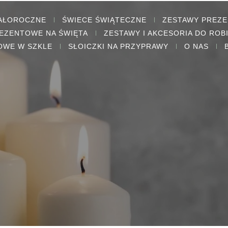
CAŁOROCZNE
ŚWIECE ŚWIĄTECZNE
ZESTAWY PREZ
EZENTOWE NA ŚWIĘTA
ZESTAWY I AKCESORIA DO ROB
OWE W SZKLE
SŁOICZKI NA PRZYPRAWY
O NAS