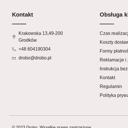
Kontakt
Obsługa k
Krakowska 13,49-200
Czas realizacj
Grodków
Koszty dosta
+48 604190304
Formy płatnoś
drobo@drobo.pl
Reklamacje i 
Instrukcja be
Kontakt
Regulamin
Polityka pryw
© 2023 Drobo, Wszelkie prawa zastrzeżone.