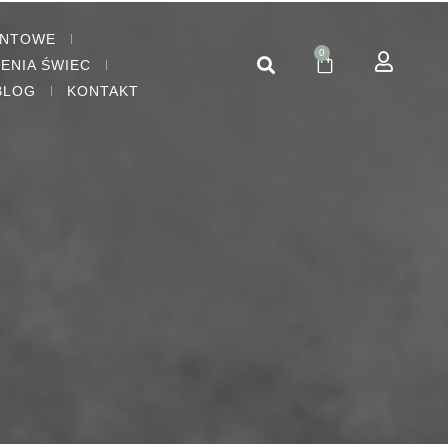
ENTOWE
0
IENIA ŚWIEC
BLOG
KONTAKT