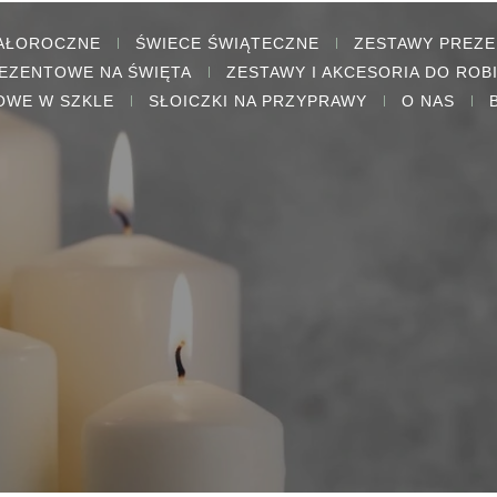
CAŁOROCZNE
ŚWIECE ŚWIĄTECZNE
ZESTAWY PREZ
EZENTOWE NA ŚWIĘTA
ZESTAWY I AKCESORIA DO ROB
OWE W SZKLE
SŁOICZKI NA PRZYPRAWY
O NAS