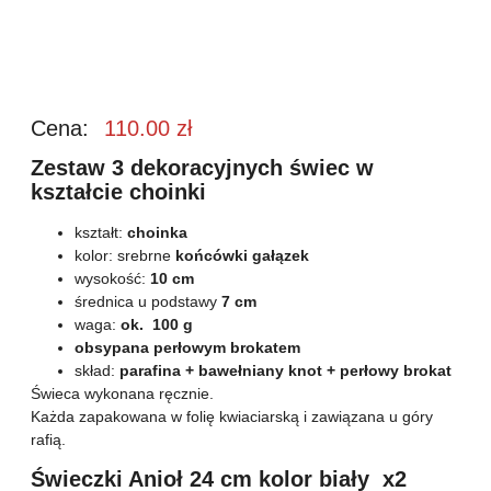
Cena:
110.00
zł
Zestaw 3 dekoracyjnych świec w
kształcie choinki
kształt:
choinka
kolor: srebrne
końcówki gałązek
wysokość:
10 cm
średnica u podstawy
7 cm
waga:
ok. 100 g
obsypana perłowym brokatem
skład:
parafina + bawełniany knot + perłowy brokat
Świeca wykonana ręcznie.
Każda zapakowana w folię kwiaciarską i zawiązana u góry
rafią.
Świeczki Anioł 24 cm kolor biały x2