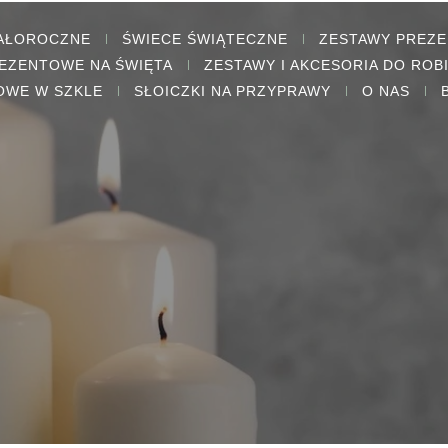
CAŁOROCZNE
ŚWIECE ŚWIĄTECZNE
ZESTAWY PREZ
EZENTOWE NA ŚWIĘTA
ZESTAWY I AKCESORIA DO ROB
OWE W SZKLE
SŁOICZKI NA PRZYPRAWY
O NAS