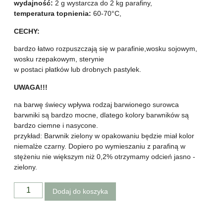
wydajność:
2 g wystarcza do 2 kg parafiny,
temperatura topnienia:
60-70°C,
CECHY:
bardzo łatwo rozpuszczają się w parafinie,wosku sojowym,
wosku rzepakowym, sterynie
w postaci płatków lub drobnych pastylek.
UWAGA!!!
na barwę świecy wpływa rodzaj barwionego surowca
barwniki są bardzo mocne, dlatego kolory barwników są
bardzo ciemne i nasycone.
przykład: Barwnik zielony w opakowaniu będzie miał kolor
niemalże czarny. Dopiero po wymieszaniu z parafiną w
stężeniu nie większym niż 0,2% otrzymamy odcień jasno -
zielony.
Dodaj do koszyka