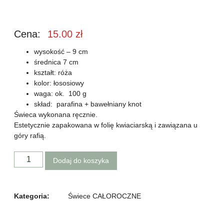
Cena:
15.00
zł
wysokość – 9 cm
średnica 7 cm
kształt: róża
kolor: łososiowy
waga: ok. 100 g
skład: parafina + bawełniany knot
Świeca wykonana ręcznie.
Estetycznie zapakowana w folię kwiaciarską i zawiązana u
góry rafią.
Dodaj do koszyka
Kategoria:
Świece CAŁOROCZNE