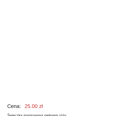
Cena:
25.00
zł
Świeczka inspirowana pięknem róży.