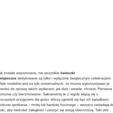
ak zostało wspomniane, nie wszystkie
świeczki
wiąteczne
dedykowane są tylko i wyłącznie świątecznym celebracjom.
iele modelów jest na tyle uniwersalnych, że można wykorzystywać je
ównież do oprawy takich wydarzeń, jak ślub i wesele, chrzest, Pierwsza
omunia czy bierzmowanie. Sakramenty te z reguły wiążą się z
roczystym przyjęciem dla gości, którzy zgodzili się być ich świadkami.
odczas spotkania – mniej lub bardziej hucznego – wszyscy zasiadają d
tołu, aby nadrobić zaległości i cieszyć się swoją obecnością. Taki stół