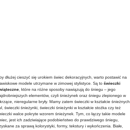
by dłużej cieszyć się urokiem świec dekoracyjnych, warto postawić na
jawiskowe modele utrzymane w zimowej stylistyce. Są to
świeczki
wiąteczne
, które na różne sposoby nawiązują do śniegu – jego
ajdrobniejszych elementów, czyli śnieżynek oraz śniegu zlepionego w
skrzące, nieregularne bryły. Mamy zatem świeczki w kształcie śnieżnych
ul, świeczki śnieżynki, świeczki śnieżynki w kształcie stożka czy też
wieczki walce pokryte wzorem śnieżynek. Tym, co łączy takie modele
wiec, jest ich zadziwiające podobieństwo do prawdziwego śniegu,
zyskane za sprawą kolorystyki, formy, tekstury i wykończenia. Białe,