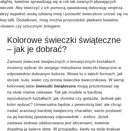
ealighty, świetnie sprawdzają się w roli tak zwanych pływających
wieczek. Aby stworzyć z ich pomocą zjawiskową dekorację wnętrza,
ależy wypełnić wodą szklaną misę i pozwolić świeczkom unosić się na
akiej tafli. Dodatkowo, misę można przyozdobić płatkami kwiatów,
rokatem czy sztucznym śniegiem.
Kolorowe świeczki świąteczne
– jak je dobrać?
Zamiast świeczek świątecznych o tematycznych kształtach,
możemy wybrać do swojego mieszkania świeczki klasyczne w
odpowiednio dobranym kolorze. Mowa tu o takich formach, jak
stożek, kula, walec czy prosta świeczka świecznikowa. W wersji
kolorowej takie
świeczki świąteczne
mogą prezentować się
na stole równie ciekawie. Tak jak modele w bardziej
wyszukanych kształtach, jak choinka czy gwiazda. Jednak jaki
kolor wybrać? Uniwersalna będzie z pewnością biel, ale chcąc
nadać aranżacji bardziej świąteczny charakter, warto postawić
na jej bardziej zjawiskowy odpowiednik – srebro. Jeżeli
zastawa stołowa udekorowana jest złoceniami, świetnie
dopełnią ją świece złote. W przypadku, kiedy na stole brakuje