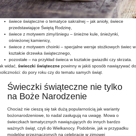
świece świąteczne o tematyce sakralnej – jak anioły, świece
przedstawiające Świętą Rodzinę,
świece z motywem zimy/śniegu – śnieżne kule, śnieżynki,
ośnieżonej kamienicy,
świece z motywem choinki – specjalne wersje stożkowych świec w
kształcie drzewka świątecznego,
pozostałe – na przykład świeca w kształcie gwiazdki czy skrzata.
ak widać,
świeczki świąteczne
powinny w jakiś sposób nawiązywać d
koliczności: do pory roku czy do tematu samych świąt.
Świeczki świąteczne nie tylko
na Boże Narodzenie
Chociaż nie cieszą się tak dużą popularnością jak warianty
bożonarodzeniowe, to nadal zasługują na uwagę. Mowa o
świeczkach tematycznych nawiązujących do innych bardzo
ważnych świąt, czyli do Wielkanocy. Podobnie, jak w przypadku
modelów przeznaczonych na celebracje w zimowej