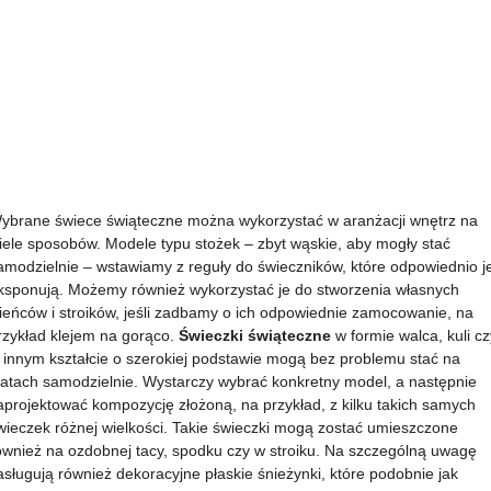
ybrane świece świąteczne można wykorzystać w aranżacji wnętrz na
iele sposobów. Modele typu stożek – zbyt wąskie, aby mogły stać
amodzielnie – wstawiamy z reguły do świeczników, które odpowiednio j
ksponują. Możemy również wykorzystać je do stworzenia własnych
ieńców i stroików, jeśli zadbamy o ich odpowiednie zamocowanie, na
rzykład klejem na gorąco.
Świeczki świąteczne
w formie walca, kuli cz
 innym kształcie o szerokiej podstawie mogą bez problemu stać na
latach samodzielnie. Wystarczy wybrać konkretny model, a następnie
aprojektować kompozycję złożoną, na przykład, z kilku takich samych
wieczek różnej wielkości. Takie świeczki mogą zostać umieszczone
ównież na ozdobnej tacy, spodku czy w stroiku. Na szczególną uwagę
asługują również dekoracyjne płaskie śnieżynki, które podobnie jak